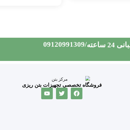
09120991309
/
 24 ساعته
فروشگاه تخصصی تجهیزات بتن ریزی