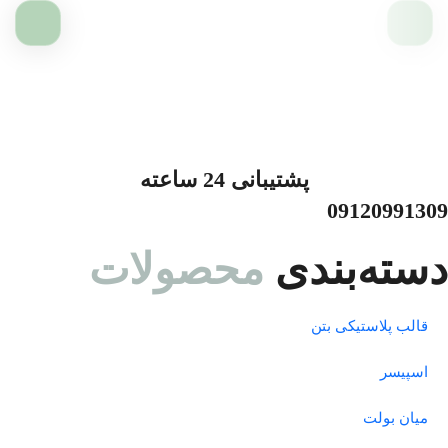
پشتیبانی 24 ساعته
09120991309
دسته‌بندی
محصولات
رابط میان بولت
800
قالب پلاستیکی بتن
تومان
اسپیسر
میان بولت